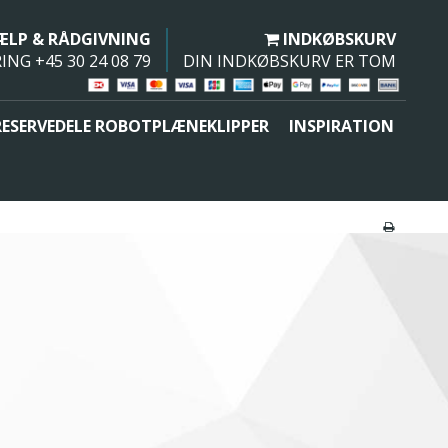
JÆLP & RÅDGIVNING
INDKØBSKURV
ING +45 30 24 08 79
DIN INDKØBSKURV ER TOM
RESERVEDELE ROBOTPLÆNEKLIPPER
INSPIRATION
Køleskab til sodavand
Mini køleskab med fryser
Mini køleskab med glaslåge
Mini køleskab med glasdør
Lille køleskab med fryser
Minikøleskab tilbud