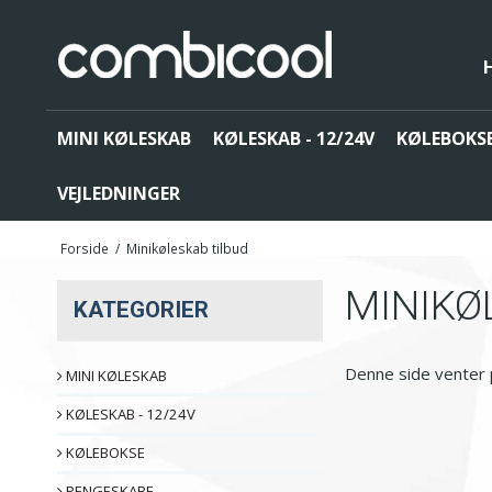
MINI KØLESKAB
KØLESKAB - 12/24V
KØLEBOKS
Køleboks til bil
Mini køleskab strømforbrug
Kompressor
Batterier
minikøleskabe
VEJLEDNINGER
Køleskab til båd
Mini køleskab - Spar penge
Termoelektrisk
e minikøleskabe
Køleskab til campingvogn
Forside
/
Minikøleskab tilbud
Minikøleskab anvendelse
Valg af minikøleskab
MINIKØ
KATEGORIER
Absorption minikøleskab
Kompressor minikøleskab
Vinkøleskab
Denne side venter p
MINI KØLESKAB
KØLESKAB - 12/24V
KØLEBOKSE
PENGESKABE