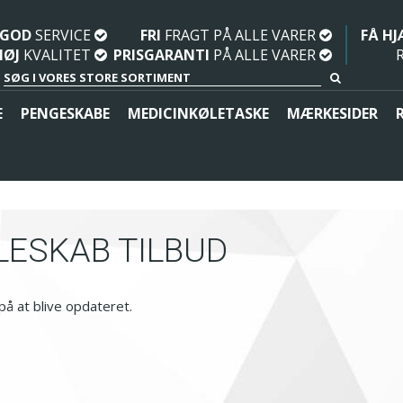
GOD
SERVICE
FRI
FRAGT PÅ ALLE VARER
FÅ H
HØJ
KVALITET
PRISGARANTI
PÅ ALLE VARER
R
SØG I VORES STORE SORTIMENT
E
PENGESKABE
MEDICINKØLETASKE
MÆRKESIDER
Værdiopbevaring
Mini køleskab opbevaringsplads
Minikøleskabe
Tilbehør
Med glaslåger
Opbevaring af frugt og grønt
Mini køleskab til opbevaring af Medicin
Komponenter
Erhverv
Minikøleskab til værelset
Kompressor køleboks
LESKAB TILBUD
Lille køleskab
Køleskab til autocampere
Køleskab til studieværelse
å at blive opdateret.