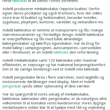
rette
køleskab
til dit behov i vores sortiment.
IndelB producerer minikøleskabe i højeste kvalitet. Derfor
egner deres produkter sig også til erhverv, hvor der stilles
store krav til kvalitet og funktionalitet, herunder hoteller,
sygehuse, plejehjem, kontorer, varebiler og vinhandlere mv.
IndelB kølebokse er nemme at transportere og fås i mange
størrelsesvarianter og i forskellige design. IndelB kølebokse
er energieffektive og fås med både almindelige
køleegenskaber og køle/frys egenskaber. Har du brug for
mobil køling i campingvognen, autocamperen, i personbilen
eller i feriehuset, er en IndelB
køleboks
den rette løsning.
IndelB minikøleskabe samt 12V køleskabe yder maximal
effektivitet, er støjsvage og har maksimal betjeningskomfort.
Det er de særlige kendetegn ved et IndelB mini køleskab.
IndelB pengeskabe føres i flere størrelser, med nøglelås og
motoriserede døråbninger med display. Med et IndelB
pengeskab
opnås sikker opbevaring af dine værdier.
Har du spørgsmål til vores udvalg af minikøleskabe,
kølebokse, køletasker eller pengeskabe, er du naturligvis altid
velkommen til at kontakte vores kundeservice. Vores dygtige
medarbejdere sidder klar til at hjælpe med råd og vejledning.