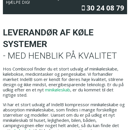
HJÆLPE DIG!
30 24 08 79
LEVERANDØR AF KØLE
SYSTEMER
- MED HENBLIK PÅ KVALITET
Hos Combicool finder du et stort udvalg af minikøleskabe,
kølebokse, medicintasker og pengeskabe. Vi forhandler
mærket IndelB som er kendt for deres høje kvalitet, stilrene
design og ikke mindst, energibesparende teknologi. Er du på
udkig efter en et nyt
minikøleskab
, er du kommet til det
rigtige sted.
Vi har et stort udvalg af IndelB kompressor minikøleskabe og
absorption minikøleskabe, som findes i mange forskellige
størrelser og modeller. Uanset om du er på udkig et nyt
minikøleskab til huset, lejligheden, bilen, båden,
campingvognen eller noget helt andet, så du kan finde det